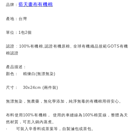
藍天畫布
有機棉
品牌：
產地：台灣
單位：
1
包
2
個
認證
: 100%
有機棉
,
認證有機原棉
,
全球有機織品規範
GOTS
有機
棉認證
產品描述：
顏色：
精煉白
(
無漂無染
)
尺寸：
30x24cm (
兩件裝
)
無漂無染，無農藥，無化學添加，純淨無毒的有機棉用得安心。
布料使用
100%
有機棉，
使用的車縫線為
100%
棉質線，整體為天
然材質，可丟入鍋內蒸煮。
‧
可裝入辛香料或茶葉等，自製滷包或茶包。