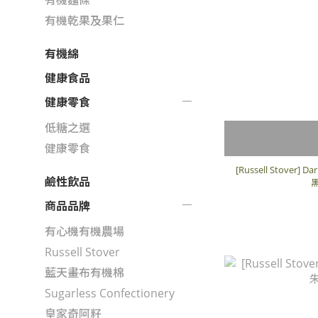
有機乾果及果仁
有機綿
健康食品
健康零食
低糖之選
健康零食
[Russell Stover]
鹼性飲品
黑
商品品牌
有心機有機農場
Russell Stover
藍天畫布有機棉
Sugarless Confectionery
皇家奇阿籽