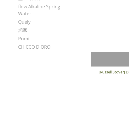
flow Alkaline Spring
Water
Quely
旭家
Pomi
CHICCO D'ORO
[Russell Stover