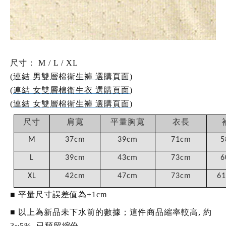
尺寸：
M / L / XL
(
連結 男雙層棉衛生褲 選購頁面
)
(
連結 女雙層棉衛生衣 選購頁面
)
(
連結 女雙層棉衛生褲 選購頁面
)
尺寸
肩寬
平量胸寬
衣長
M
37cm
39cm
71cm
5
L
39cm
43cm
73cm
6
XL
42cm
47cm
73cm
6
■ 平量尺寸誤差值為
±1cm
■ 以上為新品未下水前的數據；這件商品縮率較高, 約
3~5%, 已預留縮份。