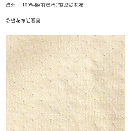
成分：
100%棉(有機棉)/雙層緹花布
◎緹花布近看圖