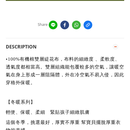
Share
DESCRIPTION
•
100%有機棉雙層緹花布，布料的細緻度 、柔軟度、
透氣度都相當高。雙層組織能包覆較多的空氣，讓暖空
氣在身上形成一層阻隔體，外在冷空氣不易入侵，因此
穿格外保暖。
【冬暖系列】
輕便、保暖、柔細 緊貼孩子細緻肌膚
這個冬季，挑選最好，厚實不厚重 幫寶貝擺脫厚重衣