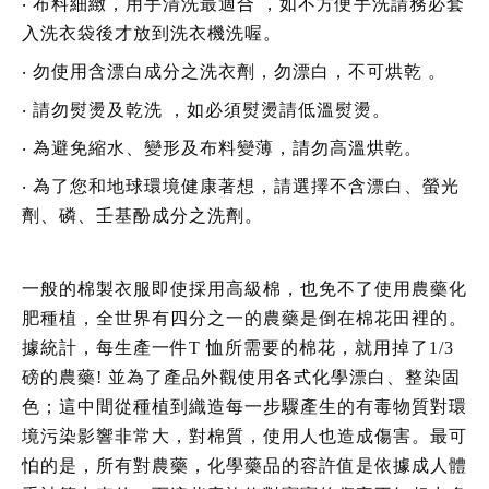
‧
布料細緻，用手清洗最適合 ，如不方便手洗請務必套
入洗衣袋後才放到洗衣機洗喔。
‧
勿使用含漂白成分之洗衣劑，勿漂白，不可烘乾 。
‧
請勿熨燙及乾洗 ，如必須熨燙請低溫熨燙。
‧
為避免縮水、變形及布料變薄，請勿高溫烘乾。
‧
為了您和地球環境健康著想，請選擇不含漂白、螢光
劑、磷、壬基酚成分之洗劑。
一般的棉製衣服即使採用高級棉，也免不了使用農藥化
肥種植，全世界有四分之一的農藥是倒在棉花田裡的。
據統計，每生產一件T 恤所需要的棉花，就用掉了1/3
磅的農藥! 並為了產品外觀使用各式化學漂白、整染固
色；這中間從種植到織造每一步驟產生的有毒物質對環
境污染影響非常大，對棉質，使用人也造成傷害。最可
怕的是，所有對農藥，化學藥品的容許值是依據成人體