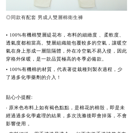
◎同款有配套 男成人雙層棉衛生褲
•
100%有機棉雙層緹花布，布料的細緻度 、柔軟度、
透氣度都相當高。雙層組織能包覆較多的空氣，讓暖空
氣在身上形成一層阻隔體，外在冷空氣不易入侵，因此
穿格外保暖，是一款品質極高的冬季必備款。
•
100%有機棉的材質，代表著從栽種到製衣過程，少
了過多化學藥劑的介入！
貼心小提醒:
‧
原米色布料上如有褐色點點，是棉花的棉殼，即是未
經過過多化學處理的結果，多次洗滌後即會掉落，不會
影響使用 。