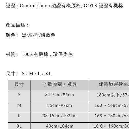
認證 : Control Union 認證有機原棉, GOTS 認證有機棉
產品描述：
顏色：
黑/灰/啡/海藍色
材質：
100%有機棉，環保染色
尺寸：
S / M / L / XL
平量腰圍
褲長
建議適穿身高
尺寸
/
以下
S
31.7cm/96cm
160cm
/57
M
35cm/97cm
160 ~ 168cm/55
L
38.15cm/102cm
168 ~ 180cm/65
XL
40cm/104cm
18 0 ~ 190cm/80