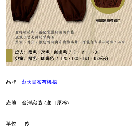
品牌：
藍天畫布
有機棉
產地：台灣織造 (進口原棉)
單位：1條