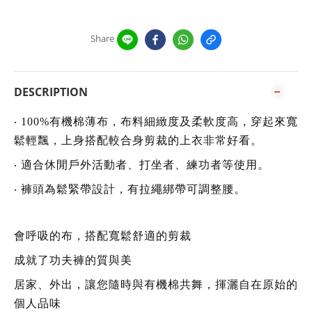
Share
DESCRIPTION
‧ 100%有機棉薄布，布料細緻度及柔軟度高，穿起來寬
鬆輕飄，上身搭配較合身剪裁的上衣非常好看。
‧ 適合休閒戶外活動者、打坐者、練功者等使用。
‧ 褲頭為鬆緊帶設計，有拉繩綁帶可調整腰。
會呼吸的布，搭配寬鬆舒適的剪裁
成就了功夫褲的質與美
居家、外出，讓您隨時與有機棉共舞，揮灑自在原始的
個人品味