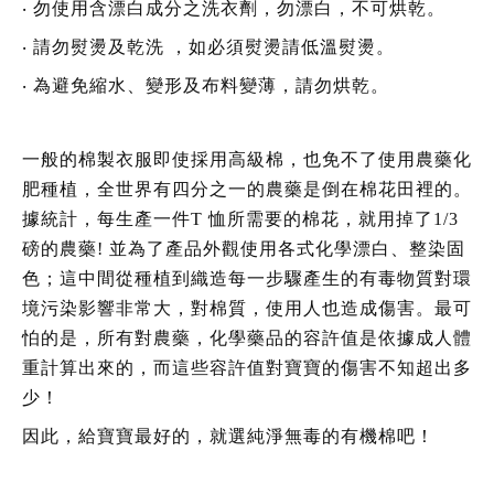
‧
勿使用含漂白成分之洗衣劑，勿漂白，不可烘乾。
‧
請勿熨燙及乾洗 ，如必須熨燙請低溫熨燙。
‧
為避免縮水、變形及布料變薄，請勿烘乾。
一般的棉製衣服即使採用高級棉，也免不了使用農藥化
肥種植，全世界有四分之一的農藥是倒在棉花田裡的。
據統計，每生產一件T 恤所需要的棉花，就用掉了1/3
磅的農藥! 並為了產品外觀使用各式化學漂白、整染固
色；這中間從種植到織造每一步驟產生的有毒物質對環
境污染影響非常大，對棉質，使用人也造成傷害。最可
怕的是，所有對農藥，化學藥品的容許值是依據成人體
重計算出來的，而這些容許值對寶寶的傷害不知超出多
少！
因此，給寶寶最好的，就選純淨無毒的有機棉吧！