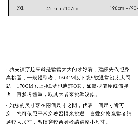
2XL
190cm ~/90
42.5cm/107cm
‧
功夫褲穿起來就是鬆鬆大大的才好看，建議先依照身
高挑選，一般體型者，160CM以下挑S號通常沒太大問
題，170CM以上挑L號也應該OK，如體型偏瘦或偏胖
者，再參考體重，取其大者來挑準沒錯。
‧
如您的尺寸落在兩個尺寸之間，代表二個尺寸皆可
穿，您可依照平常穿著習慣來挑選，喜愛穿較寬鬆者請
選較大尺寸，習慣穿較合身者請選較小尺寸。