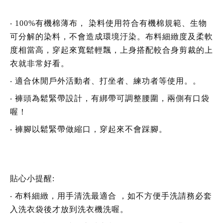
‧
100%有機棉薄布， 染料使用符合有機棉規範、生物
可分解的染料，不會造成環境汙染。布料細緻度及柔軟
度相當高，穿起來寬鬆輕飄，上身搭配較合身剪裁的上
衣就非常好看。
‧
適合休閒戶外活動者、打坐者、練功者等使用。。
‧
褲頭為鬆緊帶設計，有綁帶可調整腰圍，兩側有口袋
喔！
‧
褲腳以鬆緊帶做縮口，穿起來不會踩腳。
貼心小提醒:
‧
布料細緻，用手清洗最適合 ，如不方便手洗請務必套
入洗衣袋後才放到洗衣機洗喔。