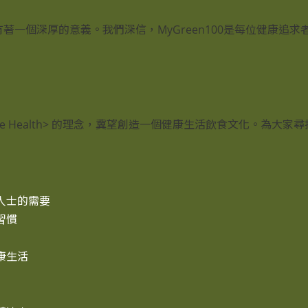
有著一個深厚的意義。我們深信，MyGreen100是每位健康追求者均
More Green, More Health> 的理念，冀望創造一個健康生活
人士的需要
習慣
康生活