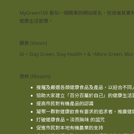
MyGreen100 看似一個簡單的網站域名，但背後其實
健康生活習慣。
願景 (Vision)
以 < Stay Green, Stay Health > & <
使命 (Mission)
搜羅及嚴選各類健康食品及產品，以迎合不同
協助大家建立「百分百屬於自己」的健康生活
提高市民對有機產品的認識
凝聚一群對健康飲食有要求的追求者，推廣健
打破健康食品 = 淡而無味 的詛咒
促進市民對本地有機農業的支持