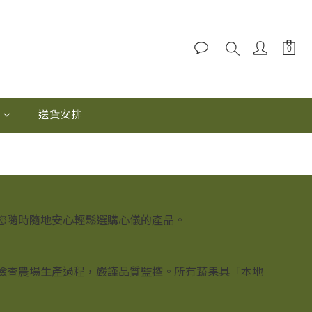
0
送貨安排
，讓您隨時隨地安心輕鬆選購心儀的產品。
定期檢查農場生產過程，嚴謹品質監控。所有蔬果具「本地