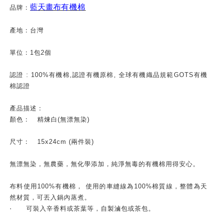
藍天畫布
有機棉
品牌：
產地：台灣
單位：
1
包
2
個
認證
: 100%
有機棉
,
認證有機原棉
,
全球有機織品規範
GOTS
有機
棉認證
產品描述：
顏色：
精煉白
(
無漂無染
)
尺寸：
15x24cm (
兩件裝
)
無漂無染，無農藥，無化學添加，純淨無毒的有機棉用得安心。
布料使用
100%
有機棉，
使用的車縫線為
100%
棉質線，整體為天
然材質，可丟入鍋內蒸煮。
‧
可裝入辛香料或茶葉等，自製滷包或茶包。